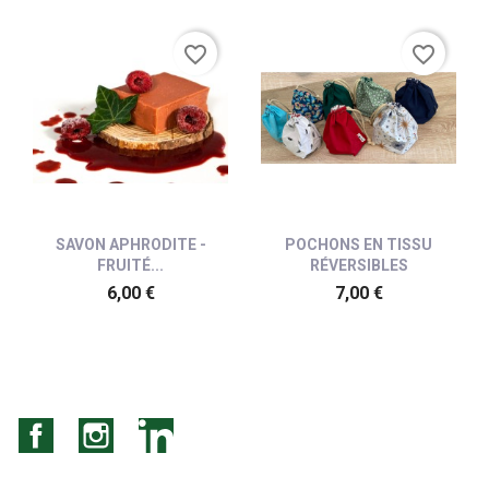
favorite_border
favorite_border
SAVON APHRODITE -
POCHONS EN TISSU
FRUITÉ...
RÉVERSIBLES
6,00 €
7,00 €
Facebook
Instagram
LinkedIn