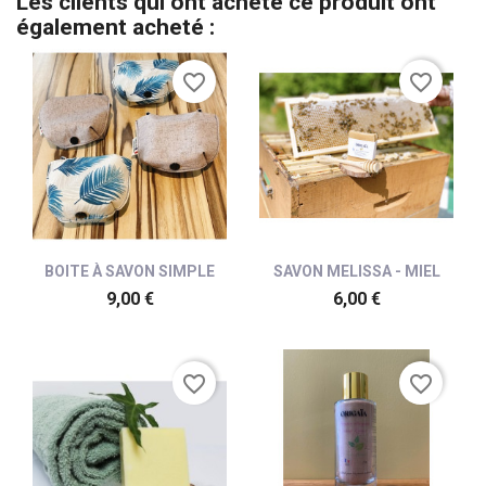
Les clients qui ont acheté ce produit ont
également acheté :
favorite_border
favorite_border
BOITE À SAVON SIMPLE
SAVON MELISSA - MIEL
9,00 €
6,00 €
favorite_border
favorite_border