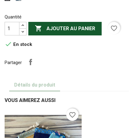
plumes
chiné
bleu
Quantité

favorite_border
AJOUTER AU PANIER

En stock
Partager
Détails du produit
VOUS AIMEREZ AUSSI
favorite_border